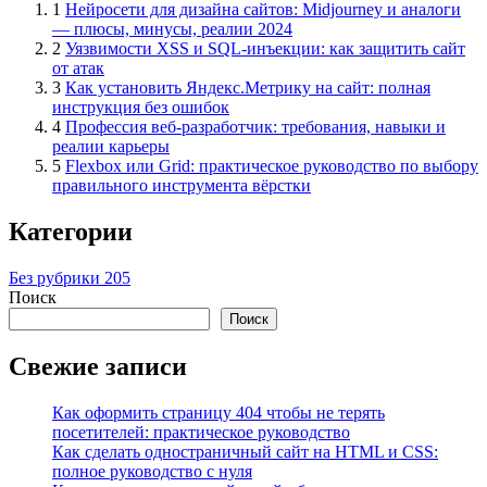
1
Нейросети для дизайна сайтов: Midjourney и аналоги
— плюсы, минусы, реалии 2024
2
Уязвимости XSS и SQL-инъекции: как защитить сайт
от атак
3
Как установить Яндекс.Метрику на сайт: полная
инструкция без ошибок
4
Профессия веб-разработчик: требования, навыки и
реалии карьеры
5
Flexbox или Grid: практическое руководство по выбору
правильного инструмента вёрстки
Категории
Без рубрики
205
Поиск
Поиск
Свежие записи
Как оформить страницу 404 чтобы не терять
посетителей: практическое руководство
Как сделать одностраничный сайт на HTML и CSS:
полное руководство с нуля