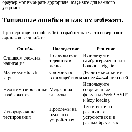
браузер мог выбирать appropriate image size для каждого
устройства.
Типичные ошибки и как их избежать
При переходе на mobile-first разработчики часто совершают
одинаковые ошибки:
Ошибка
Последствие
Решение
Пользователи
Используйте
Слишком сложная
теряются в
гамбургер-меню или
навигация
меню
bottom navigation
Маленькие touch
Сложность
Делайте кнопки не
targets
взаимодействия
менее 44×44 пикселей
Используйте
Неоптимизированные
Медленная
современные
изображения
загрузка
форматы (WebP, AVIF)
и lazy loading
Тестируйте на
Проблемы на
Игнорирование
различных
реальных
тестирования
устройствах и в
устройствах
разных браузерах