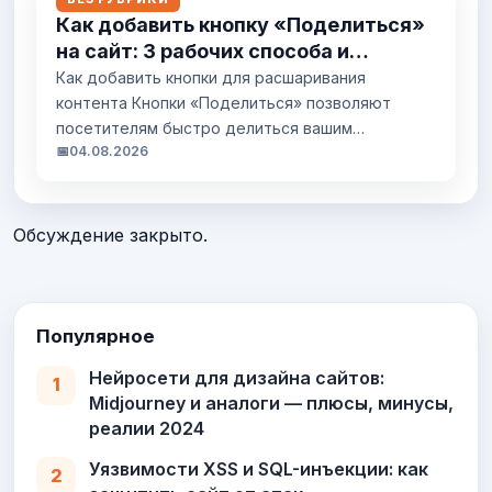
их возможностей. Инструменты для создания
Как добавить кнопку «Поделиться»
дизайна без кода Современные платформы
на сайт: 3 рабочих способа и
предлагают различные подходы к дизайну.
типичные ошибки
Как добавить кнопки для расшаривания
Конструкторы типа Tilda с Zero Block
контента Кнопки «Поделиться» позволяют
предоставляют гибкие...
посетителям быстро делиться вашим
📅
04.08.2026
контентом в социальных сетях. Это
увеличивает охват и органический трафик. Есть
три основных способа добавить такие кнопки:
через готовые сервисы, используя
Обсуждение закрыто.
официальные виджеты соцсетей или создав
собственное решение. Выбор зависит от
технических возможностей, требований к
дизайну и производительности. Готовые
Популярное
сервисы для быстрой...
Нейросети для дизайна сайтов:
1
Midjourney и аналоги — плюсы, минусы,
реалии 2024
Уязвимости XSS и SQL-инъекции: как
2