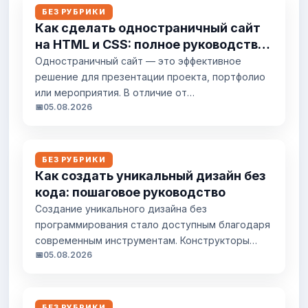
БЕЗ РУБРИКИ
Как сделать одностраничный сайт
на HTML и CSS: полное руководство
с нуля
Одностраничный сайт — это эффективное
решение для презентации проекта, портфолио
или мероприятия. В отличие от
📅
05.08.2026
многостраничных ресурсов, он концентрирует
внимание на главном и упрощает навигацию.
Создать такой сайт на чистом HTML и CSS
может даже начинающий разработчик —
БЕЗ РУБРИКИ
достаточно понимать базовые принципы
Как создать уникальный дизайн без
верстки. Что такое одностраничный сайт и
кода: пошаговое руководство
когда он нужен Одностраничник (лендинг) —
Создание уникального дизайна без
это...
программирования стало доступным благодаря
современным инструментам. Конструкторы
📅
05.08.2026
сайтов, нейросети и визуальные редакторы
позволяют реализовать практически любую
идею без написания кода. Ключевой момент —
правильный выбор инструментов и понимание
БЕЗ РУБРИКИ