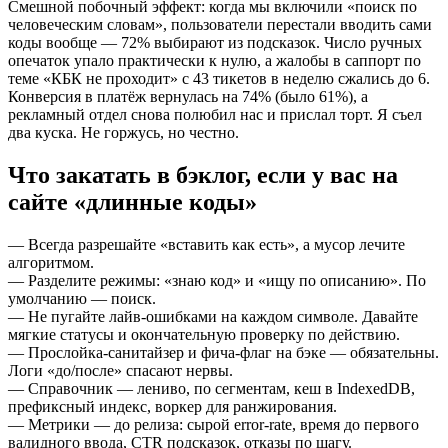
Смешной побочный эффект: когда мы включили «поиск по
человеческим словам», пользователи перестали вводить сами
коды вообще — 72% выбирают из подсказок. Число ручных
опечаток упало практически к нулю, а жалобы в саппорт по
теме «КБК не проходит» с 43 тикетов в неделю сжались до 6.
Конверсия в платёж вернулась на 74% (было 61%), а
рекламный отдел снова полюбил нас и прислал торт. Я съел
два куска. Не горжусь, но честно.
Что закатать в бэклог, если у вас на
сайте «длинные коды»
— Всегда разрешайте «вставить как есть», а мусор лечите
алгоритмом.
— Разделите режимы: «знаю код» и «ищу по описанию». По
умолчанию — поиск.
— Не пугайте лайв-ошибками на каждом символе. Давайте
мягкие статусы и окончательную проверку по действию.
— Прослойка-санитайзер и фича-флаг на бэке — обязательны.
Логи «до/после» спасают нервы.
— Справочник — лениво, по сегментам, кеш в IndexedDB,
префиксный индекс, воркер для ранжирования.
— Метрики — до релиза: сырой error-rate, время до первого
валидного ввода, CTR подсказок, отказы по шагу.