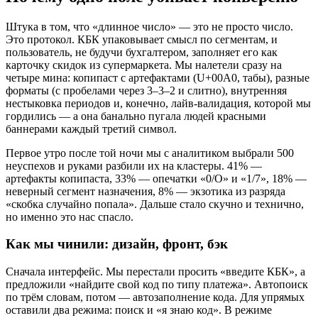
Штука в том, что «длинное число» — это не просто число.
Это протокол. КБК упаковывает смысл по сегментам, и
пользователь, не будучи бухгалтером, заполняет его как
карточку скидок из супермаркета. Мы налетели сразу на
четыре мина: копипаст с артефактами (U+00A0, табы), разные
форматы (с пробелами через 3–3–2 и слитно), внутренняя
нестыковка периодов и, конечно, лайв-валидация, которой мы
гордились — а она банально пугала людей красными
баннерами каждый третий символ.
Первое утро после той ночи мы с аналитиком выбрали 500
неуспехов и руками разбили их на кластеры. 41% —
артефакты копипаста, 33% — опечатки «0/O» и «1/7», 18% —
неверный сегмент назначения, 8% — экзотика из разряда
«скобка случайно попала». Дальше стало скучно и технично,
но именно это нас спасло.
Как мы чинили: дизайн, фронт, бэк
Сначала интерфейс. Мы перестали просить «введите КБК», а
предложили «найдите свой код по типу платежа». Автопоиск
по трём словам, потом — автозаполнение кода. Для упрямых
оставили два режима: поиск и «я знаю код». В режиме