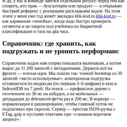
И да, у нас в команде завёлся отдельный ритуал: перед тем как
спорить, кто прав — бухгалтерия или продукт — я открываю
быстрый референс с реальными раскладками кодов. На этом
этапе у меня уже год живёт закладка kbk-kod.ru
kbk-kod.ru
—
как карманная «линейка», когда надо быстро проверить
сегменты и не тащить пол-учебника по бюджетной
классификации в таск на два часа.
Справочник: где хранить, как
подгружать и не уронить перформанс
Справочник кодов нам сперва показался маленьким, а потом
вырос до 11 200 записей с метаданными. Держать всё на
фронте — плохая идея. Мы пошли так: тонкий bootstrap из 30
записей «часто используемые», асинхронная подгрузка
оставшегося по индексам (по первым 3–6 цифрам) и кеш в
IndexedDB на 7 дней. На поиск — префиксное дерево с
отсечением по 30 мс на кейдаун, а на мобильных —
деградация до debounced-фетча раз в 200 мс. В воркере —
нормализация и ранжирование, чтобы главный поток не
подлагивал при скролле. Сервер — простая JSON-ручка с
ETag, gzip и пустыми ответами при «слишком коротком
запросе».