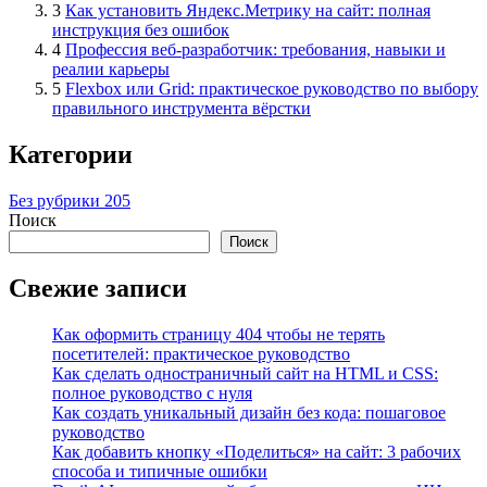
3
Как установить Яндекс.Метрику на сайт: полная
инструкция без ошибок
4
Профессия веб-разработчик: требования, навыки и
реалии карьеры
5
Flexbox или Grid: практическое руководство по выбору
правильного инструмента вёрстки
Категории
Без рубрики
205
Поиск
Поиск
Свежие записи
Как оформить страницу 404 чтобы не терять
посетителей: практическое руководство
Как сделать одностраничный сайт на HTML и CSS:
полное руководство с нуля
Как создать уникальный дизайн без кода: пошаговое
руководство
Как добавить кнопку «Поделиться» на сайт: 3 рабочих
способа и типичные ошибки