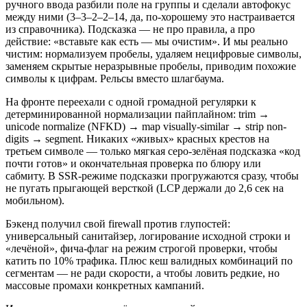
ручного ввода разбили поле на группы и сделали автофокус
между ними (3–3–2–2–14, да, по-хорошему это настраивается
из справочника). Подсказка — не про правила, а про
действие: «вставьте как есть — мы очистим». И мы реально
чистим: нормализуем пробелы, удаляем нецифровые символы,
заменяем скрытые неразрывные пробелы, приводим похожие
символы к цифрам. Рельсы вместо шлагбаума.
На фронте переехали с одной громадной регулярки к
детерминированной нормализации пайплайном: trim →
unicode normalize (NFKD) → map visually-similar → strip non-
digits → segment. Никаких «живых» красных крестов на
третьем символе — только мягкая серо-зелёная подсказка «код
почти готов» и окончательная проверка по блюру или
сабмиту. В SSR-режиме подсказки прогружаются сразу, чтобы
не пугать прыгающей версткой (LCP держали до 2,6 сек на
мобильном).
Бэкенд получил свой firewall против глупостей:
универсальный санитайзер, логирование исходной строки и
«лечёной», фича-флаг на режим строгой проверки, чтобы
катить по 10% трафика. Плюс кеш валидных комбинаций по
сегментам — не ради скорости, а чтобы ловить редкие, но
массовые промахи конкретных кампаний.