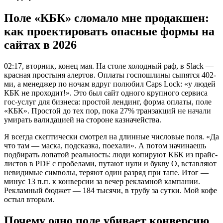
Поле «КБК» сломало мне продакшен:
как проектировать опасные формы на
сайтах в 2026
02:17, вторник, конец мая. На столе холодный раф, в Slack —
красная простыня алертов. Оплаты госпошлины сыпятся 402-
ми, а менеджер по ночам вдруг полюбил Caps Lock: «у людей
КБК не проходит!». Это был сайт одного крупного сервиса
гос-услуг для бизнеса: простой лендинг, форма оплаты, поле
«КБК». Простой до тех пор, пока 27% транзакций не начали
умирать валидацией на стороне казначейства.
Я всегда скептически смотрел на длинные числовые поля. «Да
что там — маска, подсказка, поехали». А потом начинаешь
подбирать лопатой реальность: люди копируют КБК из прайс-
листов в PDF с пробелами, путают нули и букву O, вставляют
невидимые символы, теряют один разряд при тапе. Итог —
минус 13 п.п. к конверсии за вечер рекламной кампании.
Рекламный бюджет — 184 тысячи, в трубу за сутки. Мой кофе
остыл вторым.
Почему одно поле убивает конверсию