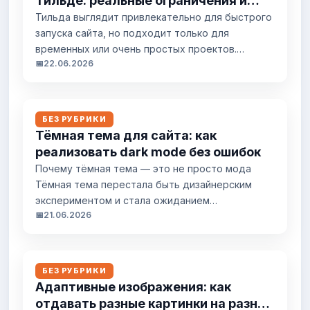
Тильде: реальные ограничения и
скрытые проблемы
Тильда выглядит привлекательно для быстрого
запуска сайта, но подходит только для
временных или очень простых проектов.
📅
22.06.2026
Серьёзный бизнес быстро упирается в
ограничения скорости, SEO, аналитики и
контроля. Конструктор не даёт полного
владения сайтом, мешает масштабированию и
БЕЗ РУБРИКИ
создаёт скрытые costs на перенос. Разберём
Тёмная тема для сайта: как
конкретные проблемы и предложим рабочие
реализовать dark mode без ошибок
альтернативы. Ограничения
Почему тёмная тема — это не просто мода
производительности и скорости Тильда
Тёмная тема перестала быть дизайнерским
генерирует тяжёлый...
экспериментом и стала ожиданием
📅
21.06.2026
пользователей. Она снижает нагрузку на глаза в
условиях низкой освещённости, экономит заряд
батареи на OLED-экранах и просто нравится
многим. Но реализация требует понимания не
БЕЗ РУБРИКИ
только CSS, но и JavaScript, системных
Адаптивные изображения: как
предпочтений и особенностей браузеров.
отдавать разные картинки на разные