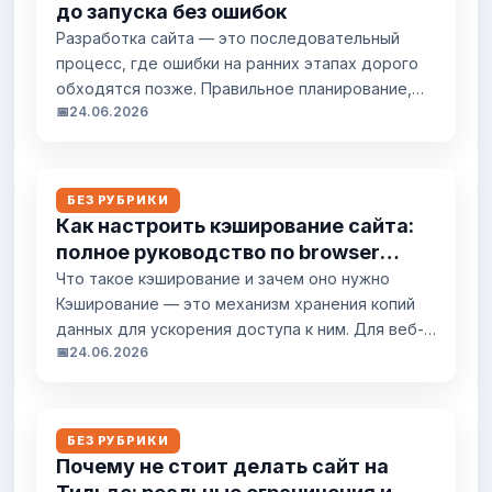
до запуска без ошибок
и техническая основа. Как работает хостинг:
Разработка сайта — это последовательный
техническая основа Когда пользователь
процесс, где ошибки на ранних этапах дорого
вводит...
обходятся позже. Правильное планирование,
📅
24.06.2026
прототипирование, дизайн, вёрстка и запуск
определяют, будет ли сайт работать
эффективно. Разберём каждый этап с
практическими рекомендациями. Анализ и
БЕЗ РУБРИКИ
планирование На этапе анализа определяют
Как настроить кэширование сайта:
цели сайта, целевую аудиторию и
полное руководство по browser
функциональные требования. Без чёткого ТЗ
cache и server cache
Что такое кэширование и зачем оно нужно
разработка рискует пойти не туда....
Кэширование — это механизм хранения копий
данных для ускорения доступа к ним. Для веб-
📅
24.06.2026
сайтов это означает, что браузеры и серверы
могут сохранять статические файлы и
результаты запросов, чтобы не загружать их
повторно. Правильная настройка кэширования
БЕЗ РУБРИКИ
сокращает время загрузки страниц на 40-60% и
Почему не стоит делать сайт на
снижает нагрузку на сервер. Различают два...