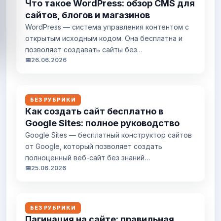
Что такое WordPress: обзор CMS для
description Title — это заголовок страницы,
сайтов, блогов и магазинов
который отображается во вкладке...
WordPress — система управления контентом с
открытым исходным кодом. Она бесплатна и
позволяет создавать сайты без
📅
26.06.2026
программирования. На WordPress работает
более 40% всех сайтов в интернете: от личных
блогов до корпоративных порталов и интернет-
магазинов. Что такое WordPress простыми
БЕЗ РУБРИКИ
словами WordPress — это движок для сайта. Вы
Как создать сайт бесплатно в
устанавливаете его на хостинг, выбираете
Google Sites: полное руководство
дизайн из тысяч готовых...
Google Sites — бесплатный конструктор сайтов
от Google, который позволяет создать
полноценный веб-сайт без знаний
📅
25.06.2026
программирования. Сервис интегрирован с
Google Диском и другими инструментами
Google, что упрощает добавление документов,
таблиц и презентаций. Сайт создается за
БЕЗ РУБРИКИ
несколько часов, автоматически размещается
Пагинация на сайте: правильная