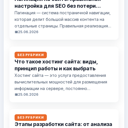
на бесплатном хостинге и доступен по адресу
настройка для SEO без потери
вида sites.google.com/view/ваш-сайт.
трафика
Пагинация — система постраничной навигации,
Подготовка к созданию сайта Для работы с...
которая делит большой массив контента на
отдельные страницы. Правильная реализация
📅
25.06.2026
критична для SEO: ошибки приводят к
дублированию контента, потере ссылочного
веса и проблемам с индексацией. Основная
задача — помочь поисковым системам понять
БЕЗ РУБРИКИ
структуру раздела и корректно обработать все
Что такое хостинг сайта: виды,
страницы. Что такое пагинация и зачем она
принцип работы и как выбрать
нужна Пагинация организует контент на...
Хостинг сайта — это услуга предоставления
вычислительных мощностей для размещения
информации на сервере, постоянно
📅
25.06.2026
подключенном к интернету. Файлы вашего
сайта хранятся на специальном компьютере-
сервере, который обеспечивает
круглосуточный доступ к ним пользователей.
БЕЗ РУБРИКИ
Без хостинга сайт не может существовать в
Этапы разработки сайта: от анализа
интернете — это его физическое расположение