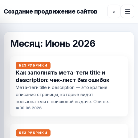
Создание продвижение сайтов
☰
⌕
Месяц:
Июнь 2026
БЕЗ РУБРИКИ
Как заполнять мета-теги title и
description: чек-лист без ошибок
Мета-теги title и description — это краткие
описания страницы, которые видят
пользователи в поисковой выдаче. Они не
📅
30.06.2026
влияют напрямую на ранжирование, но от их
качества зависит кликабельность и восприятие
контента. Правильно заполненные теги
помогают привлечь целевую аудиторию и
БЕЗ РУБРИКИ
снизить процент отказов. Что такое title и